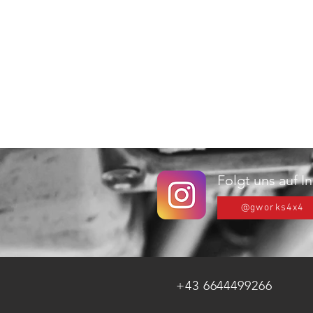
Folgt uns auf 
@gworks4x4
+43 6644499266