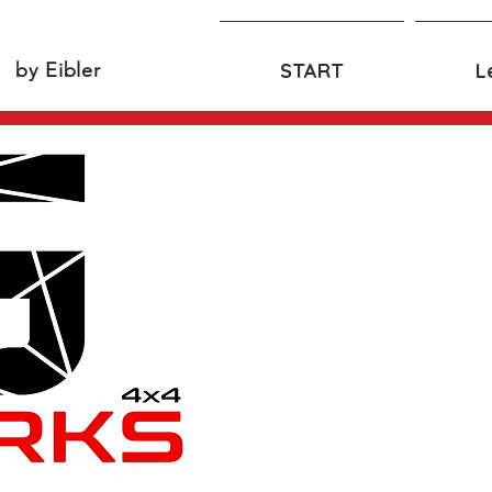
by Eibler
r
START
L