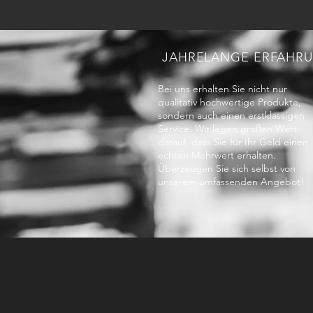
JAHRELANGE ERFAHR
Bei uns erhalten Sie nicht nur
qualitativ hochwertige Produkte,
sondern auch einen erstklassigen
Service. Wir legen großen Wert
darauf, dass Sie für Ihr Geld einen
echten Mehrwert erhalten.
Überzeugen Sie sich selbst von
unserem umfassenden Angebot!