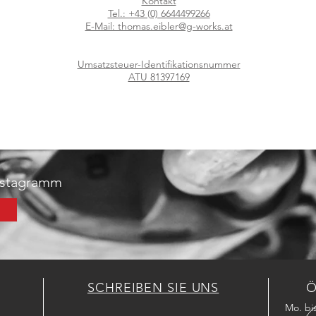
Kontakt
Tel.: +43 (0) 6644499266
E-Mail: thomas.eibler@g-works.at
Umsatzsteuer-Identifikationsnummer
ATU 81397169
Instagramm
SCHREIBEN SIE UNS
Ö
Mo. bis