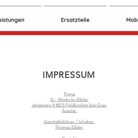
eistungen
Ersatzteile
Mobi
IMPRESSUM
Firma
G - Works by Eibler
Jägerweg 9 8073 Feldkirchen bei Graz
Austria
Geschäftsführer / Inhaber
Thomas Eibler