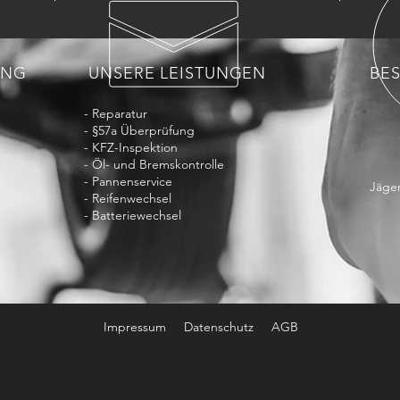
UNG
UNSERE LEISTUNGEN
BE
- Reparatur
- §57a Überprüfung
- KFZ-Inspektion
- Öl- und Bremskontrolle
- Pannenservice
Jäge
- Reifenwechsel
- Batteriewechsel
Impressum
Datenschutz
AGB