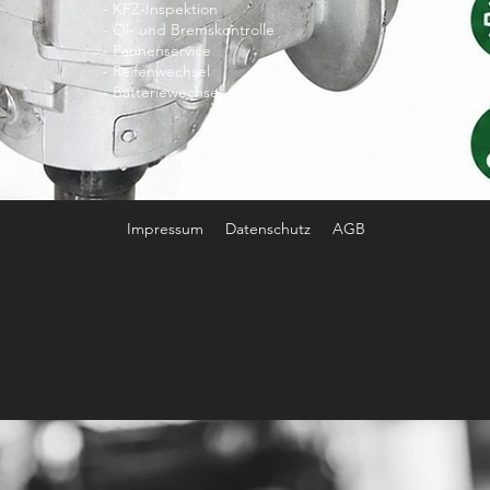
- KFZ-Inspektion
- Öl- und Bremskontrolle
- Pannenservice
Jäge
- Reifenwechsel
- Batteriewechsel
Impressum
Datenschutz
AGB