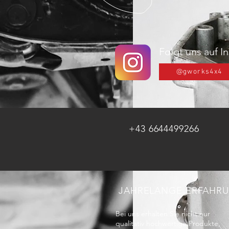
Folgt uns auf 
@gworks4x4
+43 6644499266
JAHRELANGE ERFAHR
Bei uns erhalten Sie nicht nur
qualitativ hochwertige Produkte,