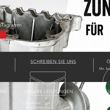
Instagramm
SCHREIBEN SIE UNS
Ö
Mo. bis
UNG
UNSERE LEISTUNGEN
BE
- Reparatur
- §57a Überprüfung