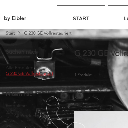
by Eibler
r
START
L
Start
G 230 GE Vollrestauriert
Suchen nach
G 230 GE Vollre
Alle Produkte
G 230 GE Vollrestauriert
1 Produkt
Filtern nach
Produktart
All Products