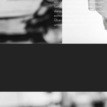
sondern auch einen erstklassigen
Service. Wir legen großen Wert
darauf, dass Sie für Ihr Geld einen
echten Mehrwert erhalten.
Überzeugen Sie sich selbst von
unserem umfassenden Angebot!